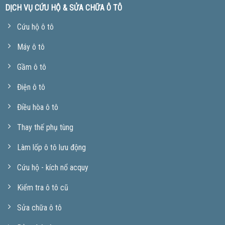
DỊCH VỤ CỨU HỘ & SỬA CHỮA Ô TÔ
Cứu hộ ô tô
Máy ô tô
Gầm ô tô
Điện ô tô
Điều hòa ô tô
Thay thế phụ tùng
Làm lốp ô tô lưu động
Cứu hộ - kích nổ acquy
Kiểm tra ô tô cũ
Sửa chữa ô tô