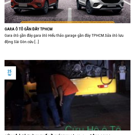
GARA Ô TÔ GẦN ĐÂY TPHCM
Gara ôtô gần đây.gara ôtô Hiếu thảo.garage gần đây TPHCM.Sửa ôtô lưu
động Sài Gòn.cứu [...]
25
Th7