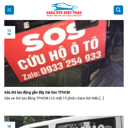
Skip
to
content
15
Th8
Sửa ôtô lưu động gần đây Sài Gòn TPHCM
Sửa xe ôtô lưu động TPHCM | Có mặt 15 phút | Gara ôtô Hiếu [...]
18