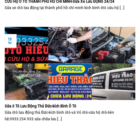
CỨU HỘ Ô TÔ THÀNH PHỐ HỒ CHÍ MINH-Sửa Xe Lưu ĐỘNG 24/24
Sửa xe ôtô lưu động tại thành phố hồ chí minh kích bình ôtô cứu hộ [...]
13
Th7
Sửa ô Tô Lưu Động Thủ Đức-kích Bình Ô Tô
Sửa ôtô lưu động thủ Đức-kích bình ôtô-vá Vỏ ôtô-cứu hộ ôtô-liên
hệ:0933.254.933.sửa chữa lưu [...]