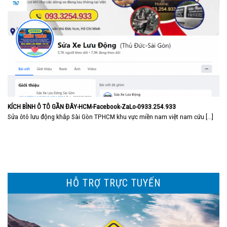
Th7
KÍCH BÌNH Ô TÔ GẦN ĐÂY-HCM-Facebook-ZaLo-0933.254.933
Sửa ôtô lưu động khắp Sài Gòn TPHCM khu vực miền nam việt nam cứu [...]
HỖ TRỢ TRỰC TUYẾN