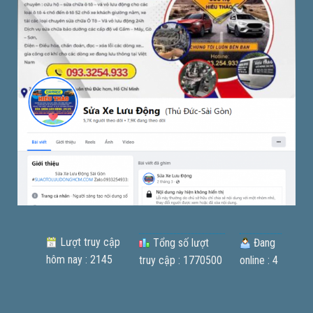
Lượt truy cập
Tổng số lượt
Đang
hôm nay : 2145
truy cập : 1770500
online : 4