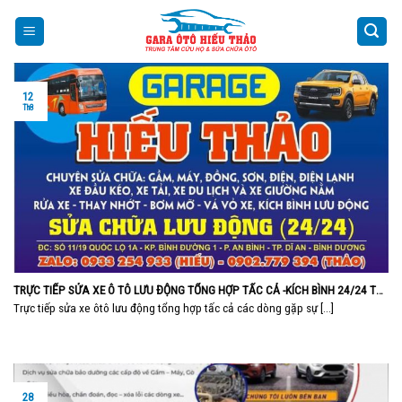
Skip
to
content
12
Th8
TRỰC TIẾP SỬA XE Ô TÔ LƯU ĐỘNG TỔNG HỢP TẤC CẢ -KÍCH BÌNH 24/24 TẠI
SÀI GÒN ĐÊM KHUYA
Trực tiếp sửa xe ôtô lưu động tổng hợp tấc cả các dòng gặp sự [...]
28