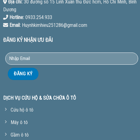
Địa chỉ:
30 đường số 15 Linh Xuân thủ Đức hcm, Hồ Chí Minh, Bình
Dương
Hotline:
0933.254.933
Email:
Huynhkimhieu251286@gmail.com
ĐĂNG KÝ NHẬN ƯU ĐÃI
DỊCH VỤ CỨU HỘ & SỬA CHỮA Ô TÔ
Cứu hộ ô tô
Máy ô tô
Gầm ô tô