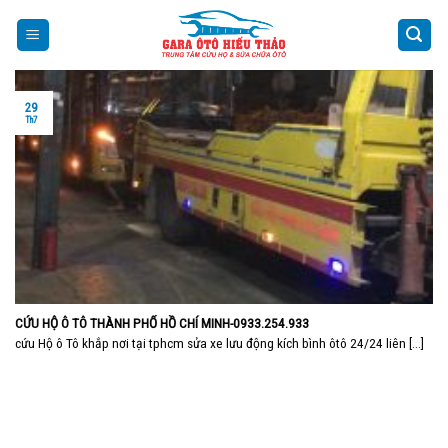
Skip
to
content
29
Th7
CỨU HỘ Ô TÔ THÀNH PHỐ HỒ CHÍ MINH-0933.254.933
cứu Hộ ô Tô khắp nơi tại tphcm sửa xe lưu động kích bình ôtô 24/24 liên [...]