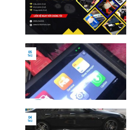
05
Th12
04
Th12