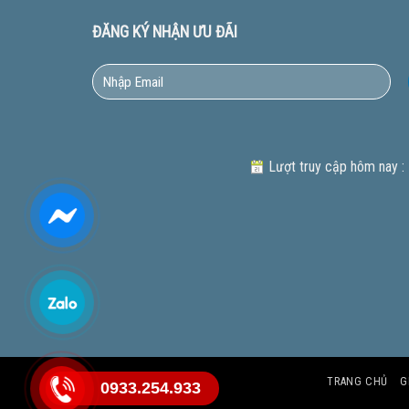
ĐĂNG KÝ NHẬN ƯU ĐÃI
Lượt truy cập hôm nay :
TRANG CHỦ
G
0933.254.933