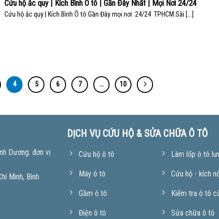
Cứu hộ ắc quy | Kích Bình Ô tô | Gần Đây Nhất | Mọi Nơi 24/24
Cứu hộ ắc quy | Kích Bình Ô tô Gần Đây mọi nơi 24/24 TPHCM.Sài [...]
4
5
6
7
…
10
DỊCH VỤ CỨU HỘ & SỬA CHỮA Ô TÔ
nh Dương. đơn vị
Cứu hộ ô tô
Làm lốp ô tô lư
Máy ô tô
Cứu hộ - kích n
í Minh, Bình
Gầm ô tô
Kiểm tra ô tô c
Điện ô tô
Sửa chữa ô tô