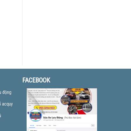
FACEBOOK
u động
ổ acquy
ũ