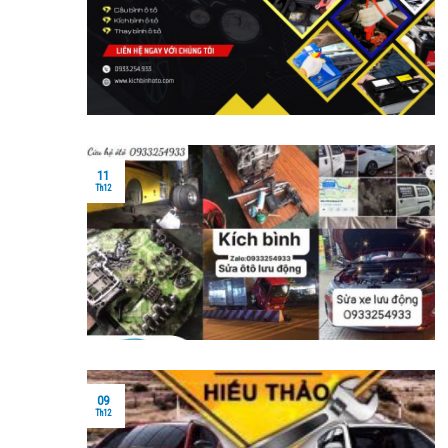
11
Th12
09
Th12