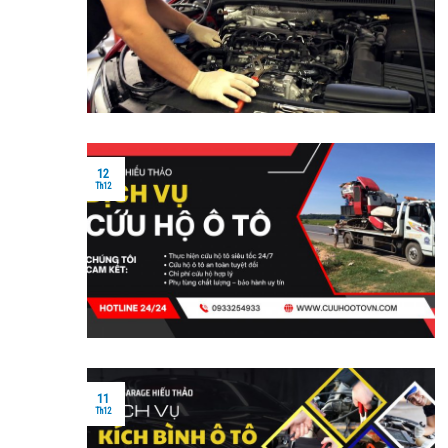
12
Th12
11
Th12