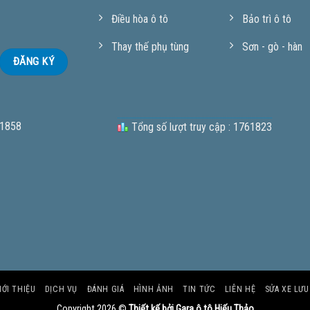
Điều hòa ô tô
Bảo trì ô tô
Thay thế phụ tùng
Sơn - gò - hàn
 1858
Tổng số lượt truy cập : 1761823
IỚI THIỆU
DỊCH VỤ
ĐÁNH GIÁ
HÌNH ẢNH
TIN TỨC
LIÊN HỆ
SỬA XE LƯ
Copyright 2026 ©
Thiết kế bởi Gara ô tô Hiếu Thảo