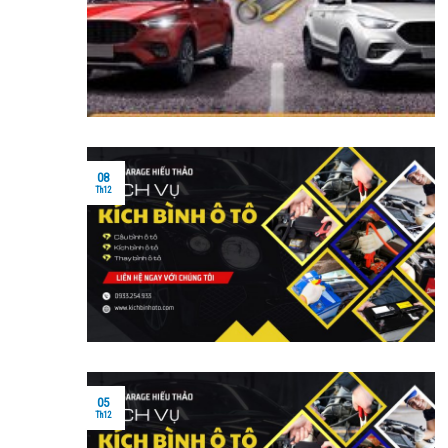
08
Th12
05
Th12