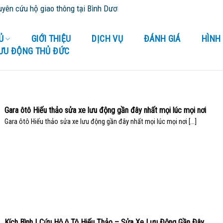
ộ giao thông tại Bình Dương và tỉnh thành lân cận - Cứu Hộ 24/24
Ủ
GIỚI THIỆU
DỊCH VỤ
ĐÁNH GIÁ
HÌNH
LƯU ĐỘNG THỦ ĐỨC
Gara ôtô Hiếu thảo sửa xe lưu động gần đây nhất mọi lúc mọi nơi
Gara ôtô Hiếu thảo sửa xe lưu động gần đây nhất mọi lúc mọi nơi [...]
Kích Bình | Cứu Hộ ô Tô Hiếu Thảo – Sửa Xe Lưu Động Gần Đây