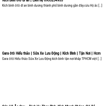
Kích bình ôtô dĩ an | Liên hệ 0933254933
Kích bình ôtô dĩ an bình dương thành phố bình dương gần đây.cứu Hộ ắc [...]
Gara ôtô Hiếu thảo | Sửa Xe Lưu Động | Kích Bình | Tận Nơi | Hcm
Gara ôtô Hiếu thảo Sửa Xe Lưu Động kích bình tận nơi khắp TPHCM việt [...]