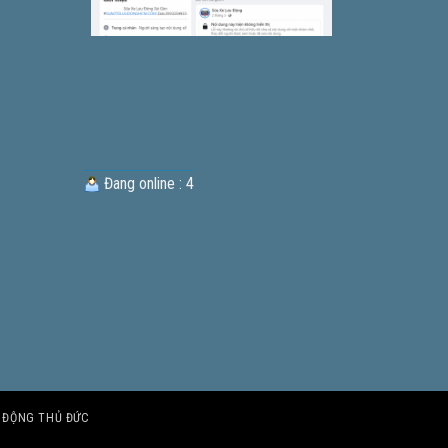
Đang online : 4
U ĐỘNG THỦ ĐỨC