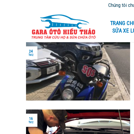
Skip
Chúng tôi chuyên cứu h
to
content
TRANG CH
SỬA XE 
24
Th12
16
Th12