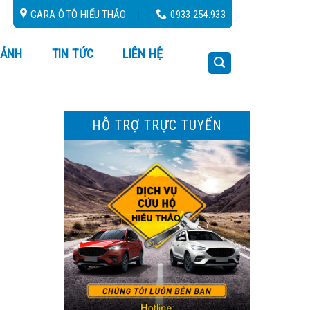
GARA Ô TÔ HIẾU THẢO
0933.254.933
 ẢNH
TIN TỨC
LIÊN HỆ
HỖ TRỢ TRỰC TUYẾN