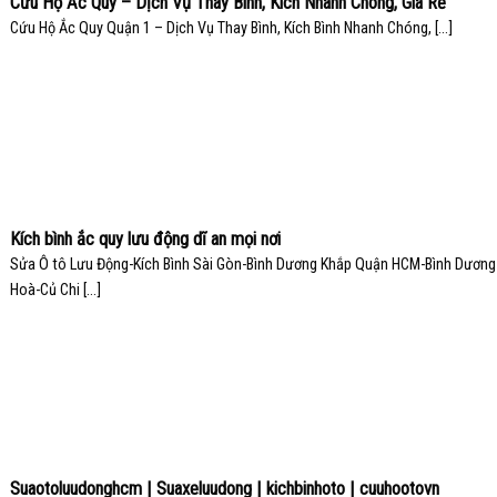
Cứu Hộ Ắc Quy – Dịch Vụ Thay Bình, Kích Nhanh Chóng, Giá Rẻ
Cứu Hộ Ắc Quy Quận 1 – Dịch Vụ Thay Bình, Kích Bình Nhanh Chóng, [...]
Kích bình ắc quy lưu động dĩ an mọi nơi
Sửa Ô tô Lưu Động-Kích Bình Sài Gòn-Bình Dương Khắp Quận HCM-Bình Dương
Hoà-Củ Chi [...]
Suaotoluudonghcm | Suaxeluudong | kichbinhoto | cuuhootovn