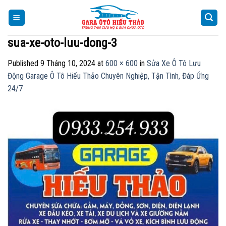
Skip
to
content
sua-xe-oto-luu-dong-3
Published
9 Tháng 10, 2024
at
600 × 600
in
Sửa Xe Ô Tô Lưu
Động Garage Ô Tô Hiếu Thảo Chuyên Nghiệp, Tận Tình, Đáp Ứng
24/7