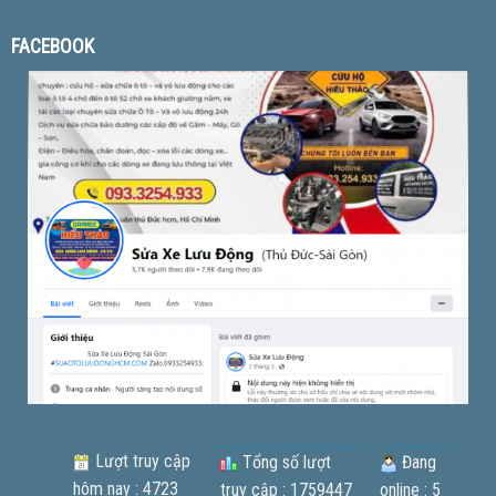
FACEBOOK
Lượt truy cập
Tổng số lượt
Đang
hôm nay : 4723
truy cập : 1759447
online : 5