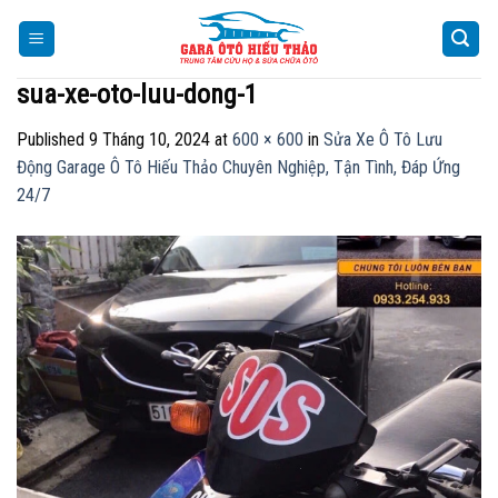
Skip
to
content
sua-xe-oto-luu-dong-1
Published
9 Tháng 10, 2024
at
600 × 600
in
Sửa Xe Ô Tô Lưu
Động Garage Ô Tô Hiếu Thảo Chuyên Nghiệp, Tận Tình, Đáp Ứng
24/7