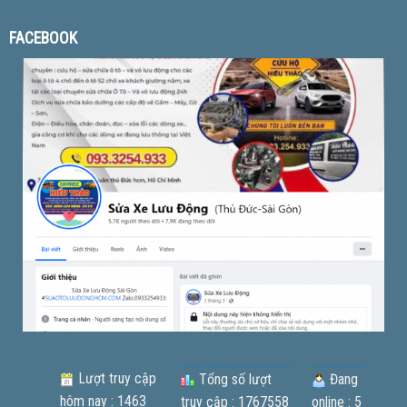
FACEBOOK
Lượt truy cập
Tổng số lượt
Đang
hôm nay : 1463
truy cập : 1767558
online : 5