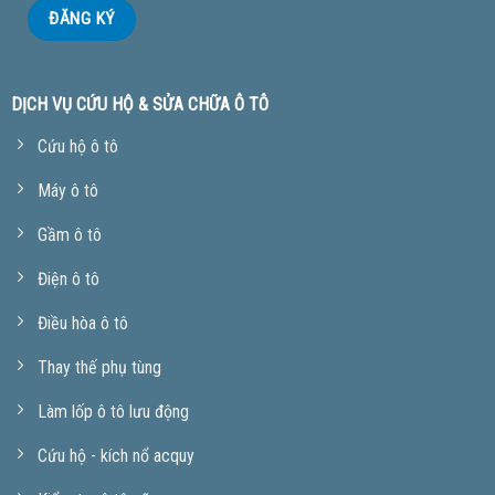
DỊCH VỤ CỨU HỘ & SỬA CHỮA Ô TÔ
Cứu hộ ô tô
Máy ô tô
Gầm ô tô
Điện ô tô
Điều hòa ô tô
Thay thế phụ tùng
Làm lốp ô tô lưu động
Cứu hộ - kích nổ acquy