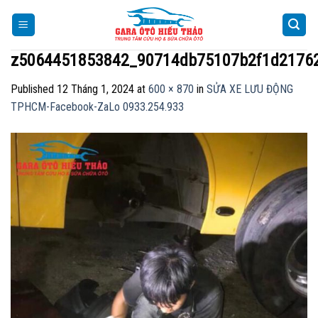
Skip
to
content
z5064451853842_90714db75107b2f1d2176
Published
12 Tháng 1, 2024
at
600 × 870
in
SỬA XE LƯU ĐỘNG
TPHCM-Facebook-ZaLo 0933.254.933