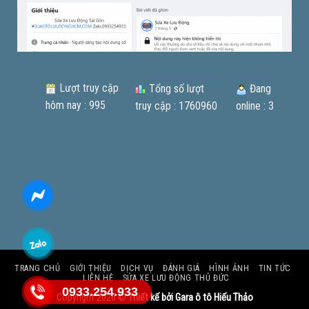
Lượt truy cập
Tổng số lượt
Đang
hôm nay : 995
truy cập : 1760960
online : 3
TRANG CHỦ
GIỚI THIỆU
DỊCH VỤ
ĐÁNH GIÁ
HÌNH ẢNH
TIN TỨC
LIÊN HỆ
SỬA XE LƯU ĐỘNG THỦ ĐỨC
0933.254.933
Copyright 2026 ©
Thiết kế bởi Gara ô tô Hiếu Thảo