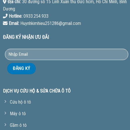
Địa chỉ:
30 đường số 15 Linh Xuân thủ Đức hcm, Hồ Chí Minh, Bình
Dương
Hotline:
0933.254.933
Email:
Huynhkimhieu251286@gmail.com
ĐĂNG KÝ NHẬN ƯU ĐÃI
DỊCH VỤ CỨU HỘ & SỬA CHỮA Ô TÔ
Cứu hộ ô tô
Máy ô tô
Gầm ô tô