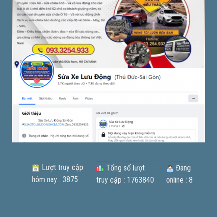
Lượt truy cập
Tổng số lượt
Đang
hôm nay : 3875
truy cập : 1763840
online : 8