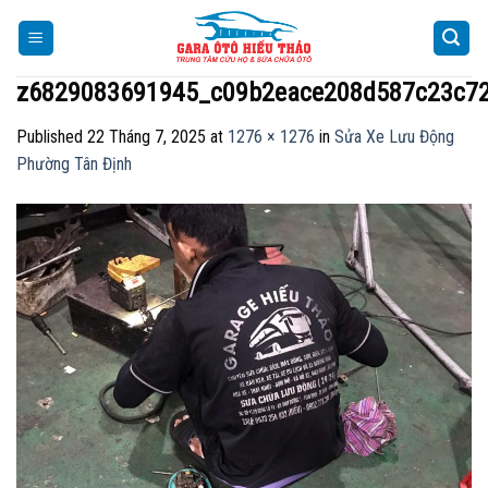
Skip
to
content
z6829083691945_c09b2eace208d587c23c7
Published
22 Tháng 7, 2025
at
1276 × 1276
in
Sửa Xe Lưu Động
Phường Tân Định