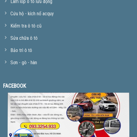
Làm lốp ô tô lưu động
Cứu hộ - kích nổ acquy
Kiểm tra ô tô cũ
Sửa chữa ô tô
Bảo trì ô tô
Sơn - gò - hàn
FACEBOOK