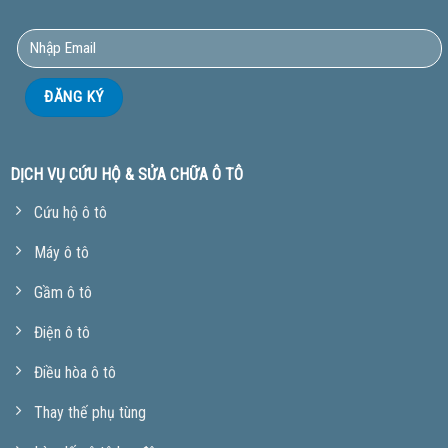
DỊCH VỤ CỨU HỘ & SỬA CHỮA Ô TÔ
Cứu hộ ô tô
Máy ô tô
Gầm ô tô
Điện ô tô
Điều hòa ô tô
Thay thế phụ tùng