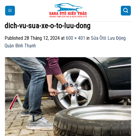
Skip
to
content
dich-vu-sua-xe-o-to-luu-dong
Published
28 Tháng 12, 2024
at
600 × 401
in
Sửa Ôtô Lưu Động
Quận Bình Thạnh