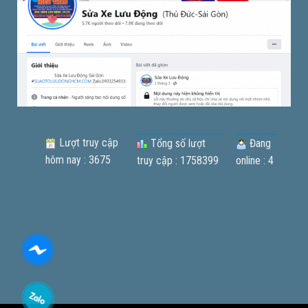
Lượt truy cập
Tổng số lượt
Đang
hôm nay : 3675
truy cập : 1758399
online : 4