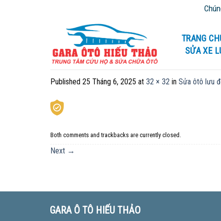
Skip
Chúng t
to
content
TRANG CH
SỬA XE 
Published
25 Tháng 6, 2025
at
32 × 32
in
Sửa ôtô lưu đ
Both comments and trackbacks are currently closed.
Next
→
GARA Ô TÔ HIẾU THẢO