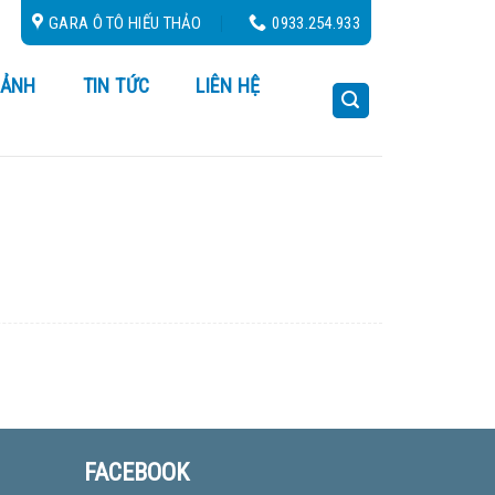
 Cứu Hộ 24/24
GARA Ô TÔ HIẾU THẢO
0933.254.933
 ẢNH
TIN TỨC
LIÊN HỆ
FACEBOOK