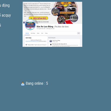
u động
ổ acquy
ũ
Đang online : 5