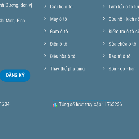
nh Dương. đơn vị
Cứu hộ ô tô
Làm lốp ô tô lư
Máy ô tô
Cứu hộ - kích n
í Minh, Bình
Gầm ô tô
Kiểm tra ô tô c
Điện ô tô
Sửa chữa ô tô
Điều hòa ô tô
Bảo trì ô tô
Thay thế phụ tùng
Sơn - gò - hàn
 1204
Tổng số lượt truy cập : 1765256