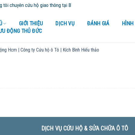
ôi chuyên cứu hộ giao thông tại Bình Dương và tỉnh thành lân cận -
Ủ
GIỚI THIỆU
DỊCH VỤ
ĐÁNH GIÁ
HÌNH
LƯU ĐỘNG THỦ ĐỨC
ộng Hcm | Công ty Cứu hộ ô Tô | Kích Bình Hiếu thảo
DỊCH VỤ CỨU HỘ & SỬA CHỮA Ô TÔ