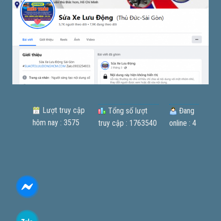
Lượt truy cập
Tổng số lượt
Đang
hôm nay : 3575
truy cập : 1763540
online : 4