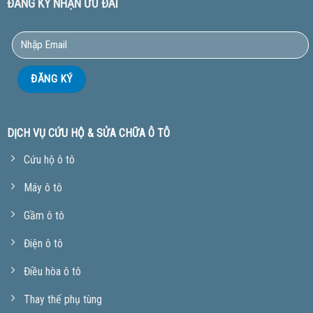
ĐĂNG KÝ NHẬN ƯU ĐÃI
DỊCH VỤ CỨU HỘ & SỬA CHỮA Ô TÔ
Cứu hộ ô tô
Máy ô tô
Gầm ô tô
Điện ô tô
Điều hòa ô tô
Thay thế phụ tùng