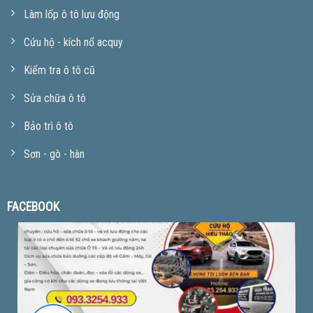
Làm lốp ô tô lưu động
Cứu hộ - kích nổ acquy
Kiểm tra ô tô cũ
Sửa chữa ô tô
Bảo trì ô tô
Sơn - gò - hàn
FACEBOOK