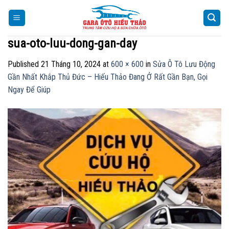
Skip
to
content
sua-oto-luu-dong-gan-day
Published
21 Tháng 10, 2024
at
600 × 600
in
Sửa Ô Tô Lưu Động
Gần Nhất Khắp Thủ Đức – Hiếu Thảo Đang Ở Rất Gần Bạn, Gọi
Ngay Để Giúp