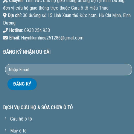
Chuyên:
Lĩnh vực cứu hộ giao thông đường bộ tại Bình Dương.
đơn vị cứu hộ giao thông trực thuộc Gara ô tô Hiếu Thảo
Địa chỉ:
30 đường số 15 Linh Xuân thủ Đức hcm, Hồ Chí Minh, Bình
Dương
Hotline:
0933.254.933
Email:
Huynhkimhieu251286@gmail.com
ĐĂNG KÝ NHẬN ƯU ĐÃI
DỊCH VỤ CỨU HỘ & SỬA CHỮA Ô TÔ
Cứu hộ ô tô
Máy ô tô