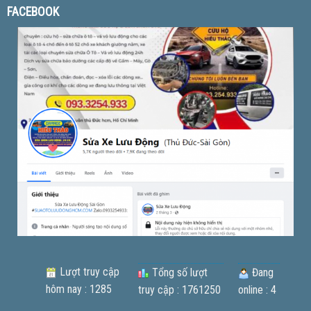
FACEBOOK
Lượt truy cập
Tổng số lượt
Đang
hôm nay : 1285
truy cập : 1761250
online : 4