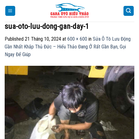
Skip
to
content
sua-oto-luu-dong-gan-day-1
Published
21 Tháng 10, 2024
at
600 × 600
in
Sửa Ô Tô Lưu Động
Gần Nhất Khắp Thủ Đức – Hiếu Thảo Đang Ở Rất Gần Bạn, Gọi
Ngay Để Giúp