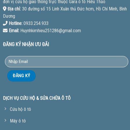
đơn vị cứu hộ giao thông trực thuộc Gara ô tô Hiếu Thảo
Địa chỉ:
30 đường số 15 Linh Xuân thủ Đức hcm, Hồ Chí Minh, Bình
Dương
Hotline:
0933.254.933
Email:
Huynhkimhieu251286@gmail.com
ĐĂNG KÝ NHẬN ƯU ĐÃI
DỊCH VỤ CỨU HỘ & SỬA CHỮA Ô TÔ
Cứu hộ ô tô
Máy ô tô