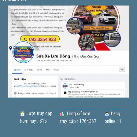
Lượt truy cập
Tổng số lượt
Đang
hôm nay : 315
truy cập : 1764367
online : 1