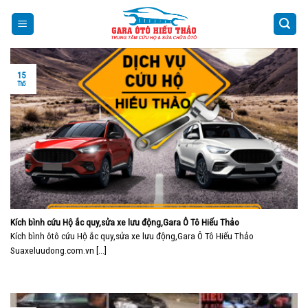
Skip
to
content
15
Th5
Kích bình cứu Hộ ắc quy,sửa xe lưu động,Gara Ô Tô Hiếu Thảo
Kích bình ôtô cứu Hộ ắc quy,sửa xe lưu động,Gara Ô Tô Hiếu Thảo
Suaxeluudong.com.vn [...]