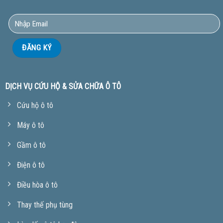
DỊCH VỤ CỨU HỘ & SỬA CHỮA Ô TÔ
Cứu hộ ô tô
Máy ô tô
Gầm ô tô
Điện ô tô
Điều hòa ô tô
Thay thế phụ tùng