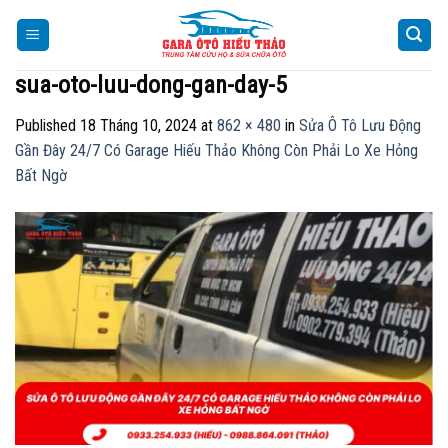
Skip
to
content
sua-oto-luu-dong-gan-day-5
Published
18 Tháng 10, 2024
at
862 × 480
in
Sửa Ô Tô Lưu Động
Gần Đây 24/7 Có Garage Hiếu Thảo Không Còn Phải Lo Xe Hỏng
Bất Ngờ