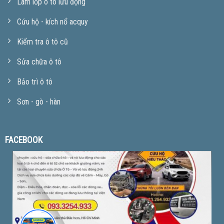
Làm lốp ô tô lưu động
Cứu hộ - kích nổ acquy
Kiểm tra ô tô cũ
Sửa chữa ô tô
Bảo trì ô tô
Sơn - gò - hàn
FACEBOOK