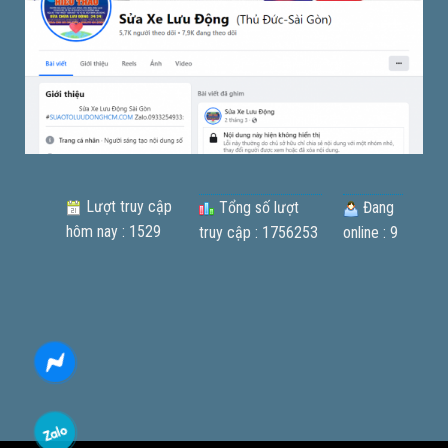
Lượt truy cập
Tổng số lượt
Đang
hôm nay : 1529
truy cập : 1756253
online : 9