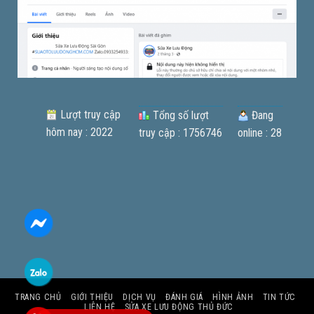
Lượt truy cập
Tổng số lượt
Đang
hôm nay : 2022
truy cập : 1756746
online : 28
TRANG CHỦ
GIỚI THIỆU
DỊCH VỤ
ĐÁNH GIÁ
HÌNH ẢNH
TIN TỨC
LIÊN HỆ
SỬA XE LƯU ĐỘNG THỦ ĐỨC