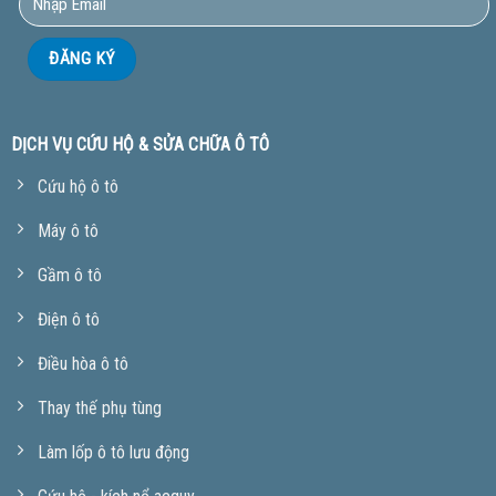
DỊCH VỤ CỨU HỘ & SỬA CHỮA Ô TÔ
Cứu hộ ô tô
Máy ô tô
Gầm ô tô
Điện ô tô
Điều hòa ô tô
Thay thế phụ tùng
Làm lốp ô tô lưu động