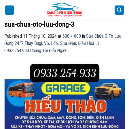
Skip
to
content
sua-chua-oto-luu-dong-3
Published
11 Tháng 10, 2024
at
600 × 600
in
Sửa Chữa Ô Tô Lưu
Động 24/7 Thay Bugi, Vỏ, Lốp, Sửa Điện, Điều Hoà LH
0933.254.933 Chúng Tôi Đến Ngay!