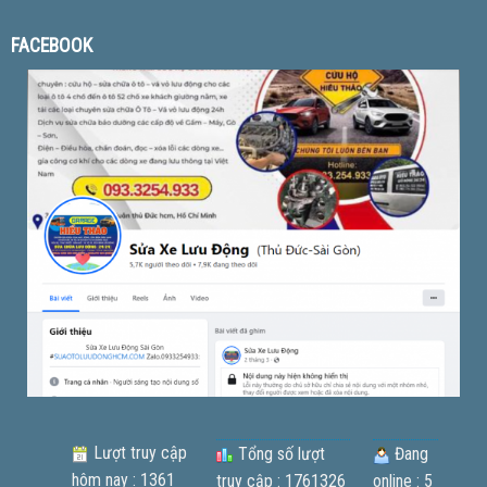
FACEBOOK
Lượt truy cập
Tổng số lượt
Đang
hôm nay : 1361
truy cập : 1761326
online : 5