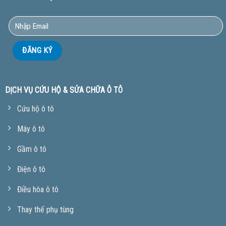
DỊCH VỤ CỨU HỘ & SỬA CHỮA Ô TÔ
Cứu hộ ô tô
Máy ô tô
Gầm ô tô
Điện ô tô
Điều hòa ô tô
Thay thế phụ tùng