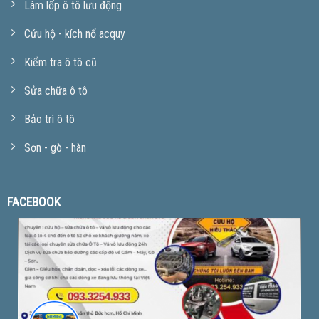
Làm lốp ô tô lưu động
Cứu hộ - kích nổ acquy
Kiểm tra ô tô cũ
Sửa chữa ô tô
Bảo trì ô tô
Sơn - gò - hàn
FACEBOOK