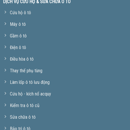
DỊCH VỤ CỨU HỘ & SỬA CHỮA Ô TÔ
Cứu hộ ô tô
Máy ô tô
Gầm ô tô
Điện ô tô
Điều hòa ô tô
Thay thế phụ tùng
Làm lốp ô tô lưu động
Cứu hộ - kích nổ acquy
Kiểm tra ô tô cũ
Sửa chữa ô tô
Bảo trì ô tô