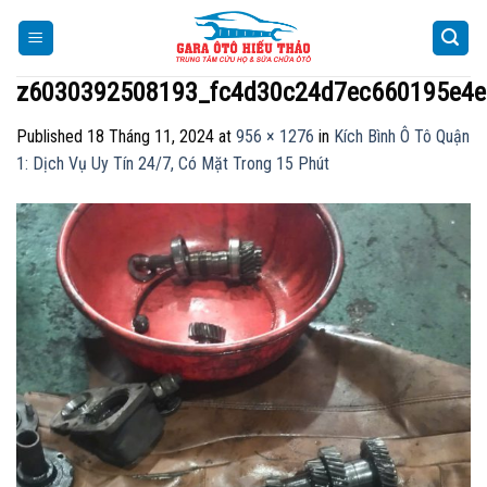
Skip
to
content
z6030392508193_fc4d30c24d7ec660195e4e
Published
18 Tháng 11, 2024
at
956 × 1276
in
Kích Bình Ô Tô Quận
1: Dịch Vụ Uy Tín 24/7, Có Mặt Trong 15 Phút