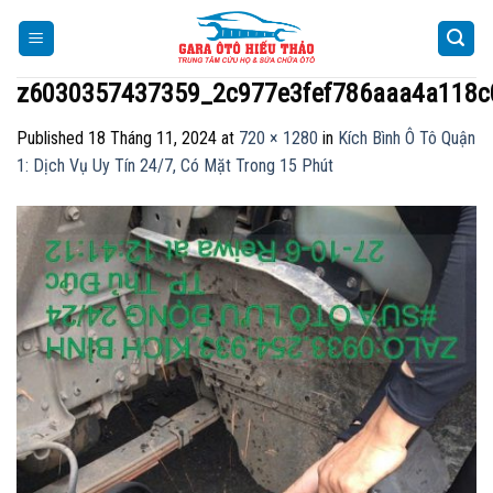
Skip
to
content
z6030357437359_2c977e3fef786aaa4a118c
Published
18 Tháng 11, 2024
at
720 × 1280
in
Kích Bình Ô Tô Quận
1: Dịch Vụ Uy Tín 24/7, Có Mặt Trong 15 Phút