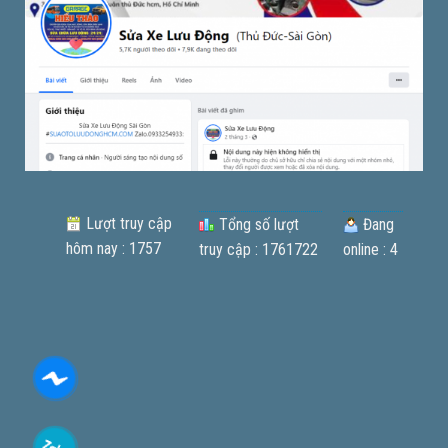
Lượt truy cập
Tổng số lượt
Đang
hôm nay : 1757
truy cập : 1761722
online : 4