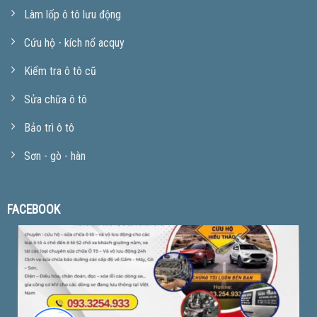
Làm lốp ô tô lưu động
Cứu hộ - kích nổ acquy
Kiểm tra ô tô cũ
Sửa chữa ô tô
Bảo trì ô tô
Sơn - gò - hàn
FACEBOOK