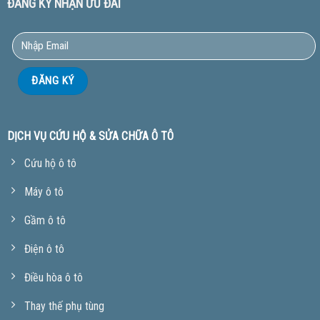
ĐĂNG KÝ NHẬN ƯU ĐÃI
DỊCH VỤ CỨU HỘ & SỬA CHỮA Ô TÔ
Cứu hộ ô tô
Máy ô tô
Gầm ô tô
Điện ô tô
Điều hòa ô tô
Thay thế phụ tùng