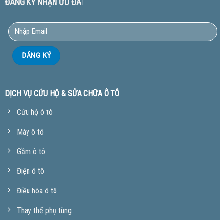
ĐĂNG KÝ NHẬN ƯU ĐÃI
DỊCH VỤ CỨU HỘ & SỬA CHỮA Ô TÔ
Cứu hộ ô tô
Máy ô tô
Gầm ô tô
Điện ô tô
Điều hòa ô tô
Thay thế phụ tùng