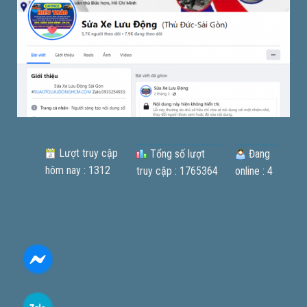
Lượt truy cập
Tổng số lượt
Đang
hôm nay : 1312
truy cập : 1765364
online : 4