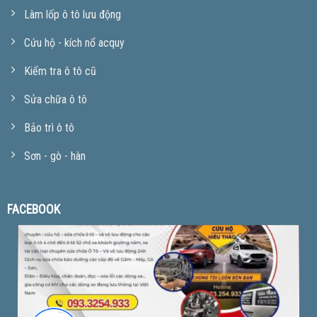
Làm lốp ô tô lưu động
Cứu hộ - kích nổ acquy
Kiểm tra ô tô cũ
Sửa chữa ô tô
Bảo trì ô tô
Sơn - gò - hàn
FACEBOOK