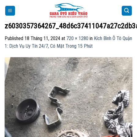
Skip
to
content
z6030357364267_48d6c37411047a27c2db3
Published
18 Tháng 11, 2024
at
720 × 1280
in
Kích Bình Ô Tô Quận
1: Dịch Vụ Uy Tín 24/7, Có Mặt Trong 15 Phút