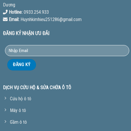
Dương
Hotline:
0933.254.933
Email:
Huynhkimhieu251286@gmail.com
ĐĂNG KÝ NHẬN ƯU ĐÃI
DỊCH VỤ CỨU HỘ & SỬA CHỮA Ô TÔ
Cứu hộ ô tô
Máy ô tô
Gầm ô tô