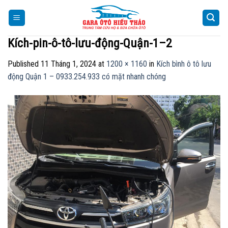
Skip
to
content
Kích-pin-ô-tô-lưu-động-Quận-1–2
Published
11 Tháng 1, 2024
at
1200 × 1160
in
Kích bình ô tô lưu
động Quận 1 – 0933.254.933 có mặt nhanh chóng