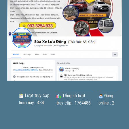
Lượt truy cập
Tổng số lượt
Đang
hôm nay : 434
truy cập : 1764486
online : 2