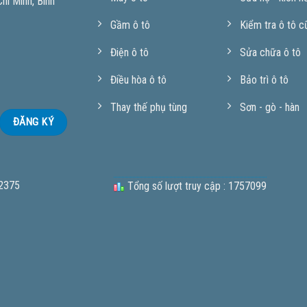
í Minh, Bình
Gầm ô tô
Kiểm tra ô tô c
Điện ô tô
Sửa chữa ô tô
Điều hòa ô tô
Bảo trì ô tô
Thay thế phụ tùng
Sơn - gò - hàn
 2375
Tổng số lượt truy cập : 1757099