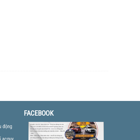
FACEBOOK
u động
ổ acquy