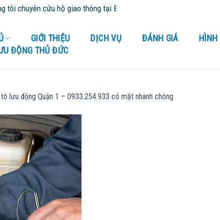
i chuyên cứu hộ giao thông tại Bình Dương và tỉnh thành lân cận - 
Ủ
GIỚI THIỆU
DỊCH VỤ
ĐÁNH GIÁ
HÌNH
LƯU ĐỘNG THỦ ĐỨC
ô tô lưu động Quận 1 – 0933.254.933 có mặt nhanh chóng