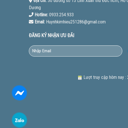
Địa chỉ:
30 đường số 15 Linh Xuân thủ Đức hcm, Hồ Ch
Dương
Hotline:
0933.254.933
Email:
Huynhkimhieu251286@gmail.com
ĐĂNG KÝ NHẬN ƯU ĐÃI
Lượt truy cập hôm nay :