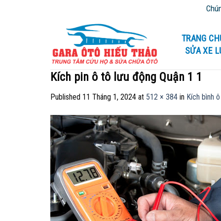
Skip
Chúng tô
to
content
TRANG CH
SỬA XE 
Kích pin ô tô lưu động Quận 1 1
Published
11 Tháng 1, 2024
at
512 × 384
in
Kích bình 