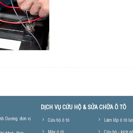
DỊCH VỤ CỨU HỘ & SỬA CHỮA Ô TÔ
nh Dương. đơn vị
Cứu hộ ô tô
Làm lốp ô tô lư
Máy ô tô
Cứu hộ - kích n