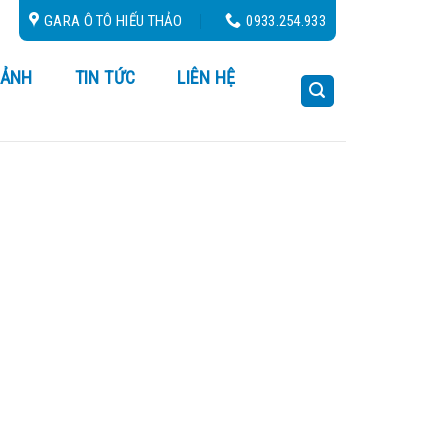
Cứu Hộ 24/24
GARA Ô TÔ HIẾU THẢO
0933.254.933
 ẢNH
TIN TỨC
LIÊN HỆ