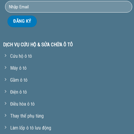
DỊCH VỤ CỨU HỘ & SỬA CHỮA Ô TÔ
Cứu hộ ô tô
Máy ô tô
Gầm ô tô
Điện ô tô
Điều hòa ô tô
Thay thế phụ tùng
Làm lốp ô tô lưu động