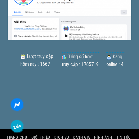
Lượt truy cập
Tổng số lượt
Đang
hôm nay : 1667
truy cập : 1765719
online : 4
TRANG CHỦ
GIỚI THIỆU
DỊCH VỤ
ĐÁNH GIÁ
HÌNH ẢNH
TIN TỨC