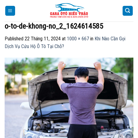
Skip
to
content
o-to-de-khong-no_2_1624614585
Published
22 Tháng 11, 2024
at
1000 × 667
in
Khi Nào Cần Gọi
Dịch Vụ Cứu Hộ Ô Tô Tại Chỗ?