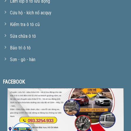
Làm lốp ô tô lưu động
Cứu hộ - kích nổ acquy
Kiểm tra ô tô cũ
Sửa chữa ô tô
Bảo trì ô tô
Sơn - gò - hàn
FACEBOOK