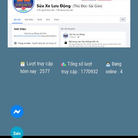
Lượt truy cập
Tổng số lượt
Đang
hôm nay : 2577
truy cập : 1770932
online : 4