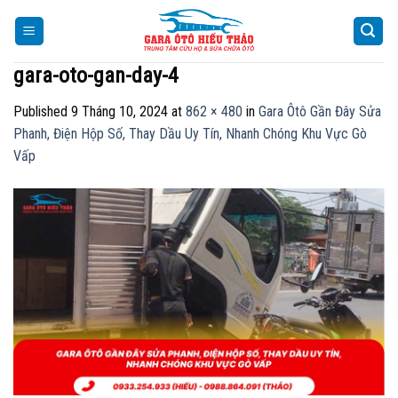
Skip
to
content
gara-oto-gan-day-4
Published
9 Tháng 10, 2024
at
862 × 480
in
Gara Ôtô Gần Đây Sửa
Phanh, Điện Hộp Số, Thay Dầu Uy Tín, Nhanh Chóng Khu Vực Gò
Vấp