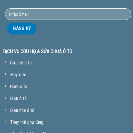
DỊCH VỤ CỨU HỘ & SỬA CHỮA Ô TÔ
Cứu hộ ô tô
Máy ô tô
Gầm ô tô
Điện ô tô
Điều hòa ô tô
Thay thế phụ tùng