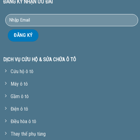
ĐĂNG KÝ NHẬN ƯU ĐÃI
DỊCH VỤ CỨU HỘ & SỬA CHỮA Ô TÔ
Cứu hộ ô tô
Máy ô tô
Gầm ô tô
Điện ô tô
Điều hòa ô tô
Thay thế phụ tùng