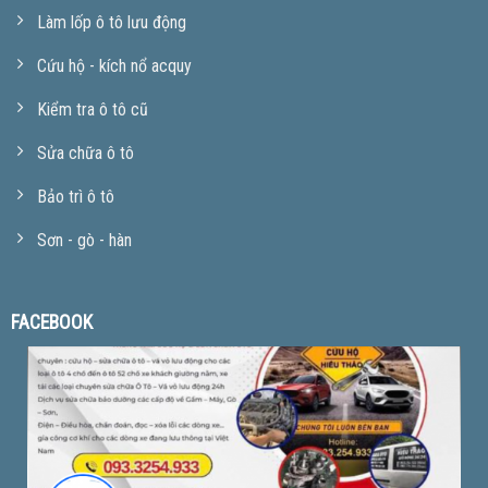
Làm lốp ô tô lưu động
Cứu hộ - kích nổ acquy
Kiểm tra ô tô cũ
Sửa chữa ô tô
Bảo trì ô tô
Sơn - gò - hàn
FACEBOOK