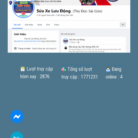
Lượt truy cập
Tổng số lượt
Đang
hôm nay : 2876
truy cập : 1771231
online : 4