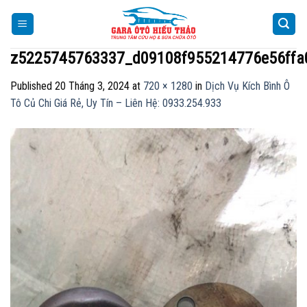
Skip
to
content
z5225745763337_d09108f955214776e56ffa
Published
20 Tháng 3, 2024
at
720 × 1280
in
Dịch Vụ Kích Bình Ô
Tô Củ Chi Giá Rẻ, Uy Tín – Liên Hệ: 0933.254.933