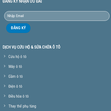
ĐĂNG KÝ NHẬN ƯU ĐÃI
DỊCH VỤ CỨU HỘ & SỬA CHỮA Ô TÔ
Cứu hộ ô tô
Máy ô tô
Gầm ô tô
Điện ô tô
Điều hòa ô tô
Thay thế phụ tùng