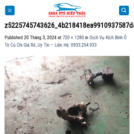
Skip
to
content
z5225745743626_4b218418ea9910937587d
Published
20 Tháng 3, 2024
at
720 × 1280
in
Dịch Vụ Kích Bình Ô
Tô Củ Chi Giá Rẻ, Uy Tín – Liên Hệ: 0933.254.933