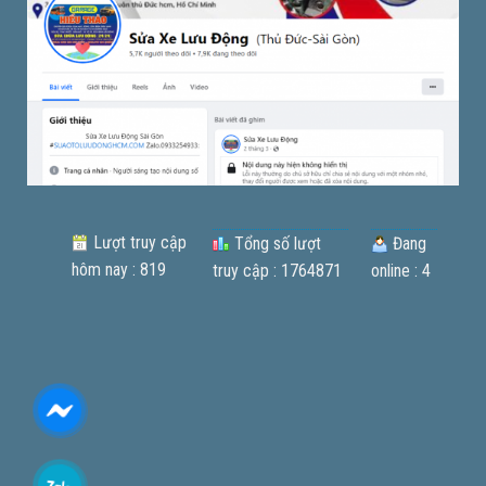
Lượt truy cập
Tổng số lượt
Đang
hôm nay : 819
truy cập : 1764871
online : 4