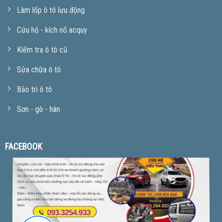
Làm lốp ô tô lưu động
Cứu hộ - kích nổ acquy
Kiểm tra ô tô cũ
Sửa chữa ô tô
Bảo trì ô tô
Sơn - gò - hàn
FACEBOOK