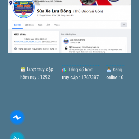
Lượt truy cập
Tổng số lượt
Đang
hôm nay : 1292
truy cập : 1767387
online : 6