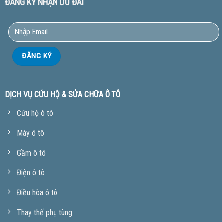
ĐĂNG KÝ NHẬN ƯU ĐÃI
DỊCH VỤ CỨU HỘ & SỬA CHỮA Ô TÔ
Cứu hộ ô tô
Máy ô tô
Gầm ô tô
Điện ô tô
Điều hòa ô tô
Thay thế phụ tùng