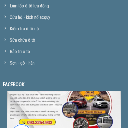
Làm lốp ô tô lưu động
Cứu hộ - kích nổ acquy
Kiểm tra ô tô cũ
Sửa chữa ô tô
Bảo trì ô tô
Sơn - gò - hàn
FACEBOOK