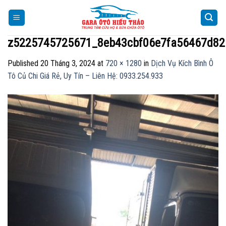
Skip
to
content
z5225745725671_8eb43cbf06e7fa56467d82
Published
20 Tháng 3, 2024
at
720 × 1280
in
Dịch Vụ Kích Bình Ô
Tô Củ Chi Giá Rẻ, Uy Tín – Liên Hệ: 0933.254.933