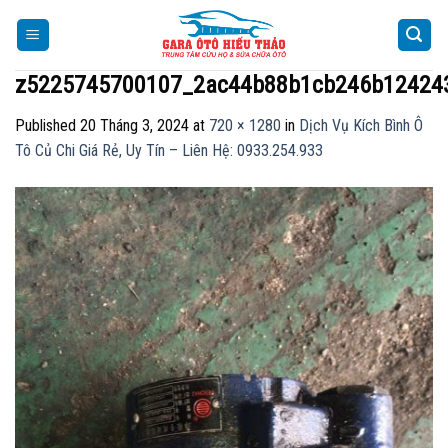
Skip
to
content
z5225745700107_2ac44b88b1cb246b124243
Published
20 Tháng 3, 2024
at
720 × 1280
in
Dịch Vụ Kích Bình Ô
Tô Củ Chi Giá Rẻ, Uy Tín – Liên Hệ: 0933.254.933