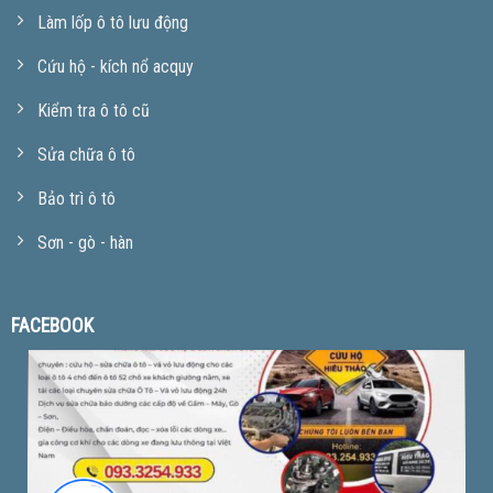
Làm lốp ô tô lưu động
Cứu hộ - kích nổ acquy
Kiểm tra ô tô cũ
Sửa chữa ô tô
Bảo trì ô tô
Sơn - gò - hàn
FACEBOOK