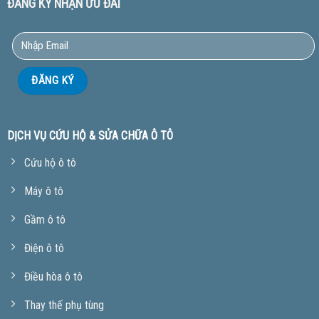
ĐĂNG KÝ NHẬN ƯU ĐÃI
DỊCH VỤ CỨU HỘ & SỬA CHỮA Ô TÔ
Cứu hộ ô tô
Máy ô tô
Gầm ô tô
Điện ô tô
Điều hòa ô tô
Thay thế phụ tùng