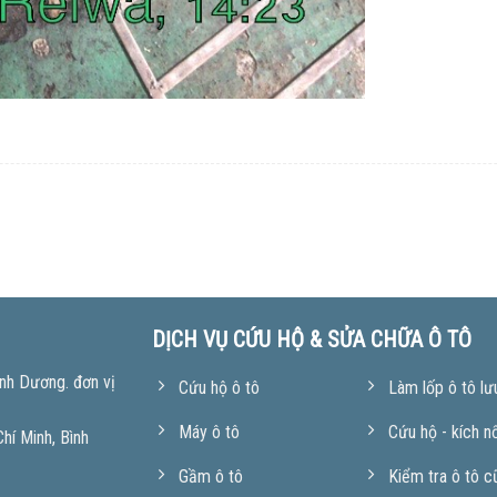
DỊCH VỤ CỨU HỘ & SỬA CHỮA Ô TÔ
nh Dương. đơn vị
Cứu hộ ô tô
Làm lốp ô tô lư
Máy ô tô
Cứu hộ - kích n
í Minh, Bình
Gầm ô tô
Kiểm tra ô tô c