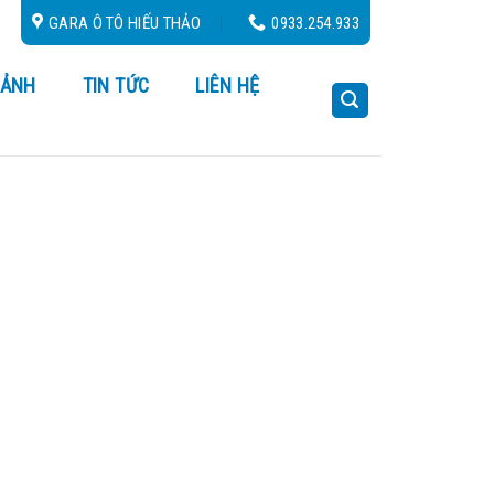
4/24
GARA Ô TÔ HIẾU THẢO
0933.254.933
 ẢNH
TIN TỨC
LIÊN HỆ