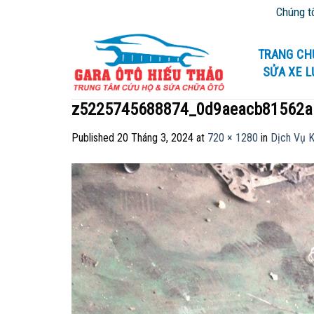
Skip
Chúng tôi chuyên
to
content
TRANG CH
SỬA XE 
z5225745688874_0d9aeacb81562a
Published
20 Tháng 3, 2024
at
720 × 1280
in
Dịch Vụ K