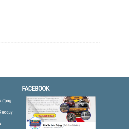
FACEBOOK
u động
ổ acquy
ũ