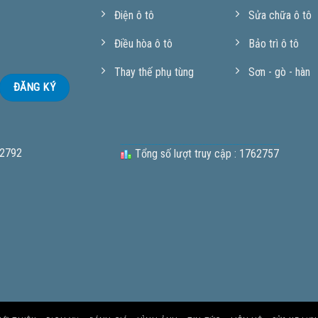
Điện ô tô
Sửa chữa ô tô
Điều hòa ô tô
Bảo trì ô tô
Thay thế phụ tùng
Sơn - gò - hàn
 2792
Tổng số lượt truy cập : 1762757