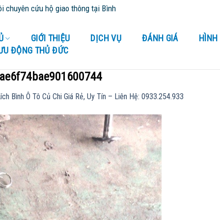
 cứu hộ giao thông tại Bình Dương và tỉnh thành lân cận - Cứu Hộ 2
Ủ
GIỚI THIỆU
DỊCH VỤ
ĐÁNH GIÁ
HÌNH
LƯU ĐỘNG THỦ ĐỨC
ae6f74bae901600744
ích Bình Ô Tô Củ Chi Giá Rẻ, Uy Tín – Liên Hệ: 0933.254.933