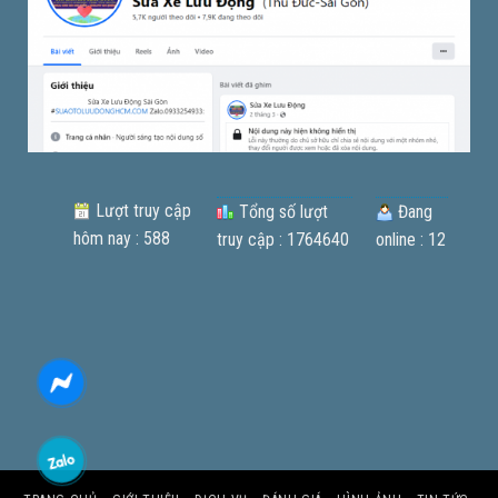
Lượt truy cập
Tổng số lượt
Đang
hôm nay : 588
truy cập : 1764640
online : 12