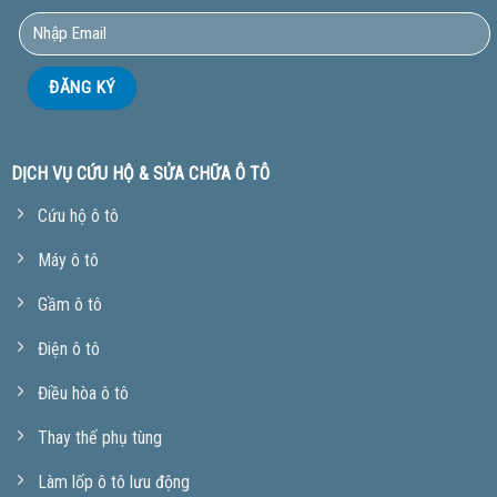
DỊCH VỤ CỨU HỘ & SỬA CHỮA Ô TÔ
Cứu hộ ô tô
Máy ô tô
Gầm ô tô
Điện ô tô
Điều hòa ô tô
Thay thế phụ tùng
Làm lốp ô tô lưu động