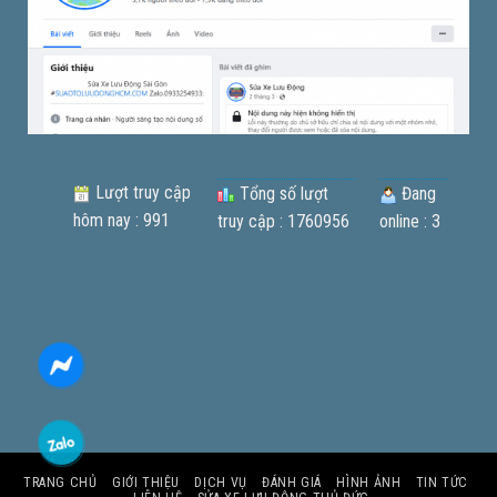
Lượt truy cập
Tổng số lượt
Đang
hôm nay : 991
truy cập : 1760956
online : 3
TRANG CHỦ
GIỚI THIỆU
DỊCH VỤ
ĐÁNH GIÁ
HÌNH ẢNH
TIN TỨC