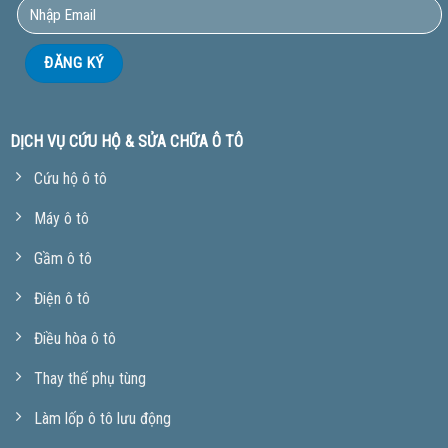
DỊCH VỤ CỨU HỘ & SỬA CHỮA Ô TÔ
Cứu hộ ô tô
Máy ô tô
Gầm ô tô
Điện ô tô
Điều hòa ô tô
Thay thế phụ tùng
Làm lốp ô tô lưu động