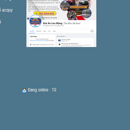
ổ acquy
ũ
Đang online : 10