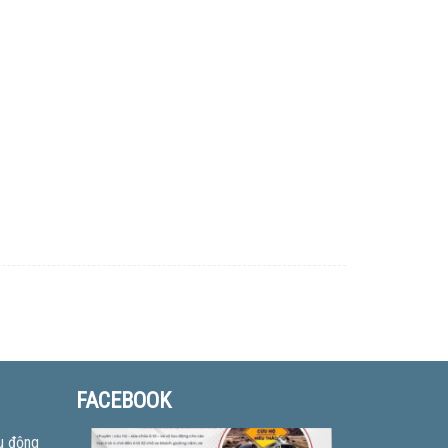
FACEBOOK
u động