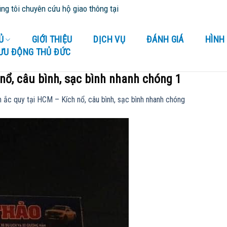
 chuyên cứu hộ giao thông tại Bình Dương và tỉnh thành lân cận - C
Ủ
GIỚI THIỆU
DỊCH VỤ
ĐÁNH GIÁ
HÌNH
LƯU ĐỘNG THỦ ĐỨC
nổ, câu bình, sạc bình nhanh chóng 1
h ắc quy tại HCM – Kích nổ, câu bình, sạc bình nhanh chóng