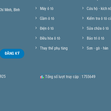
Máy ô tô
Cứu hộ - kích n
í Minh, Bình
Gầm ô tô
Kiểm tra ô tô c
Điện ô tô
Sửa chữa ô tô
Điều hòa ô tô
Bảo trì ô tô
Thay thế phụ tùng
Sơn - gò - hàn
 925
Tổng số lượt truy cập : 1755649