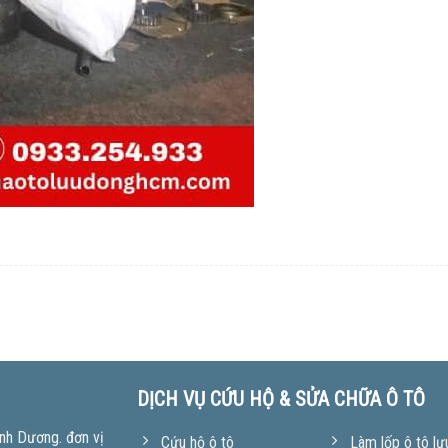
DỊCH VỤ CỨU HỘ & SỬA CHỮA Ô TÔ
nh Dương. đơn vị
Cứu hộ ô tô
Làm lốp ô tô lư