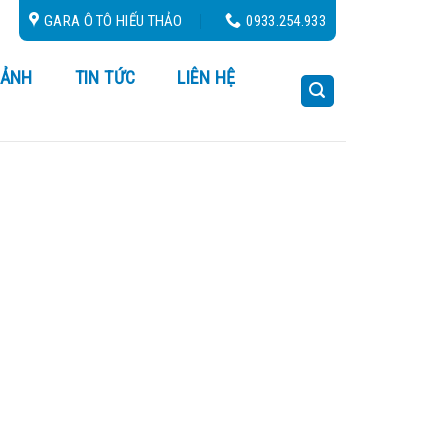
ứu Hộ 24/24
GARA Ô TÔ HIẾU THẢO
0933.254.933
 ẢNH
TIN TỨC
LIÊN HỆ