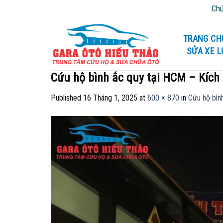
Skip
Chúng tôi
to
content
TRANG CH
SỬA XE 
Cứu hộ bình ắc quy tại HCM – Kích 
Published
16 Tháng 1, 2025
at
600 × 870
in
Cứu hộ bìn