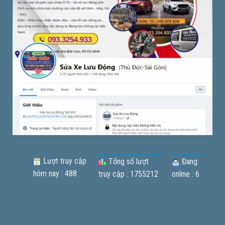
Lượt truy cập
Tổng số lượt
Đang
hôm nay : 488
truy cập : 1755212
online : 6