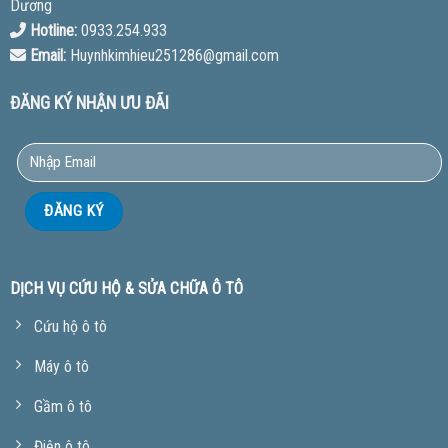
Dương
Hotline:
0933.254.933
Email:
Huynhkimhieu251286@gmail.com
ĐĂNG KÝ NHẬN ƯU ĐÃI
DỊCH VỤ CỨU HỘ & SỬA CHỮA Ô TÔ
Cứu hộ ô tô
Máy ô tô
Gầm ô tô
Điện ô tô