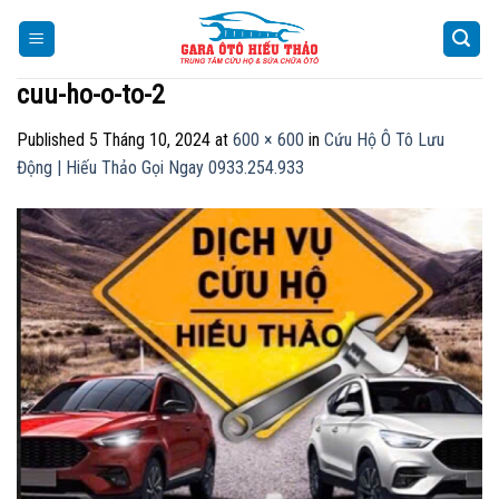
Skip
to
content
cuu-ho-o-to-2
Published
5 Tháng 10, 2024
at
600 × 600
in
Cứu Hộ Ô Tô Lưu
Động | Hiếu Thảo Gọi Ngay 0933.254.933